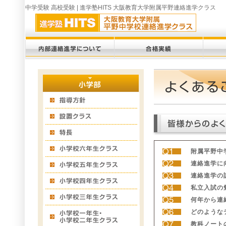
中学受験 高校受験 | 進学塾HITS 大阪教育大学附属平野連絡進学クラス
附属平野中
連絡進学に
連絡進学の
私立入試の
何年から連
どのような
教科ノート