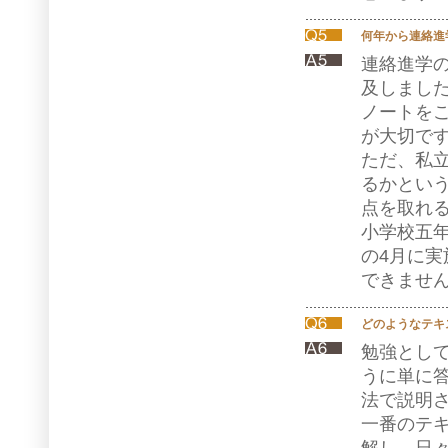
何年から連絡進
連絡進学
及しまし
ノートを
が大切で
ただ、私
るかとい
点を取れ
小学校五
の4月に
できませ
どのようなテキ
勉強とし
うに単に
法で説明
一番のテ