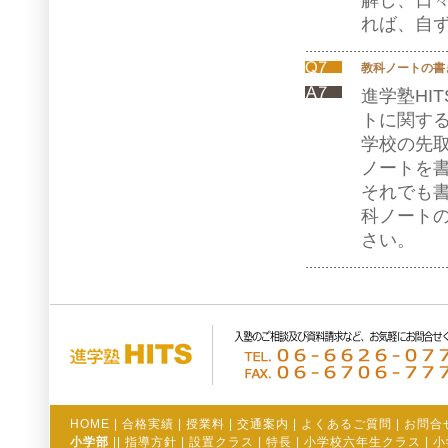
解し、日
れば、自
教科ノートの書
進学塾HI
トに関する
学校の先
ノートを
それでも
科ノート
さい。
HOME
|
合格実績
|
授業料
|
交通案内
|
よくあるご質問
|
お問合
小学部
||
指導方針
|
設置クラス
|
特長
|
小学校六年生クラス
|
小