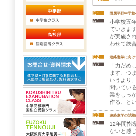
附属平野中学校
小学校五
ていきま
が実施さ
わせて総
連絡進学に向け
「力だめ
ます。つ
いうより
聞いてい
業をしっ
作る、と
連絡進学の試験
12年間
ないと感