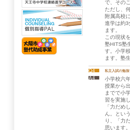
で、その
ただし、
附属高校
進学は約
ます。
この現状
塾HITS
す。小学
ます。塾
私立入試の勉強
小学校六
授業から
までで小
習を実施
「力だめ
ん。とい
り、「力
思います