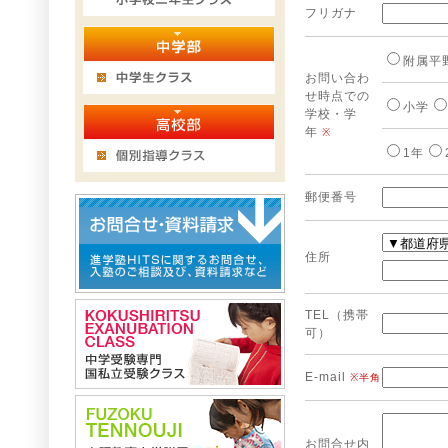
フリガナ
附属平
お問い合わ
せ時点での
小学
学校・学
年
※
1年
郵便番号
住所
TEL（携帯
可）
E-mail
※半角
お問合せ内