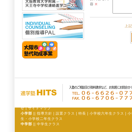
容
※
上
せ
|
サイトマップ
小学部
||
指導方針
|
設置クラス
|
特長
|
小学校六年生クラス
|
小
生・小学校二年生クラス
中学部
||
中学生クラス