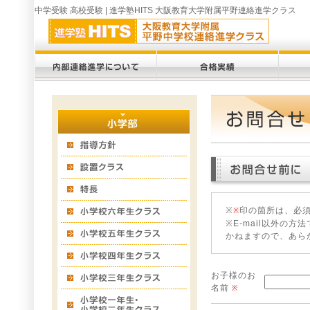
中学受験 高校受験 | 進学塾HITS 大阪教育大学附属平野連絡進学クラス
※
印の箇所は、必
※
※E-mail以外の
かねますので、あら
お子様のお
名前
※