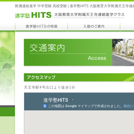
附属連絡進学 中学受験 高校受験 | 進学塾HITS 大阪教育大学附属天王寺
天王寺駅4号出口より徒歩1分